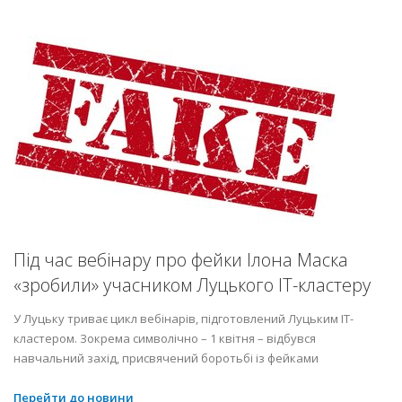
Під час вебінару про фейки Ілона Маска
«зробили» учасником Луцького ІТ-кластеру
У Луцьку триває цикл вебінарів, підготовлений Луцьким ІТ-
кластером. Зокрема символічно – 1 квітня – відбувся
навчальний захід, присвячений боротьбі із фейками
Перейти до новини