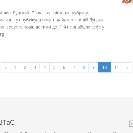
Волині Луцький ІТ-кластер ініціював рубрику,
у місяць тут публікуватимуть дайджест подій Луцька,
анізовуєте події, дотичні до ІТ й не знайшли себе у
rg
«
1
2
3
4
5
6
7
8
9
10
11
»
LITaC