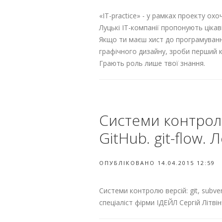
«ІТ-practice» - у рамках проекту ох
Луцькі ІТ-компанії пропонують цікаві
Якщо ти маєш хист до програмуванн
графічного дизайну, зроби перший ка
Грають роль лише твої знання.
Системи контролю 
GitHub. git-flow. 
ОПУБЛІКОВАНО 14.04.2015 12:59
Системи контролю версій: git, subvers
спеціаліст фірми ІДЕЙЛ Сергій Літвін