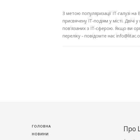
З метою популяризації ІТ-галузі на 
присвячену ІТ-подіям у місті. Двічі 
пов'язаних з ІТ-сферою. Якщо ви орг
переліку - повідомте нас info@litac.o
ГОЛОВНА
Про 
НОВИНИ