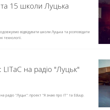
0 та 15 школи Луцька
родовжуємо відвідувати школи Луцька та розповідати
і технології.
: LITaC на радіо "Луцьк"
а радіо "Луцьк": проект "Я знаю про ІТ" та Eduup.